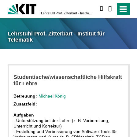
suchen
Lehrstuhl Prof. Zitterbart - Institut für Telematik
Lehrstuhl Prof. Zitterbart - Institut für
Telematik
Studentische/wissenschaftliche Hilfskraft
für Lehre
Betreuung:
Michael König
Zusatzfeld:
Aufgaben
- Unterstützung bei der Lehre (z. B. Vorbereitung,
Unterricht und Korrektur)
- Erstellung und Verbesserung von Software-Tools für
Vorlesungen und Kurse (z. B. SDNcockpit, TCPlog,