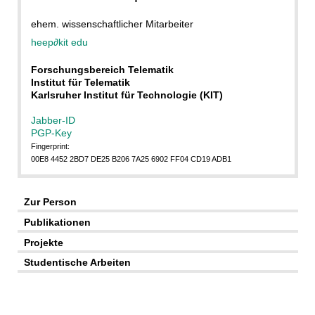
ehem. wissenschaftlicher Mitarbeiter
heep
∂
kit edu
Forschungsbereich Telematik
Institut für Telematik
Karlsruher Institut für Technologie (KIT)
Jabber-ID
PGP-Key
Fingerprint:
00E8 4452 2BD7 DE25 B206 7A25 6902 FF04 CD19 ADB1
Zur Person
Publikationen
Projekte
Studentische Arbeiten