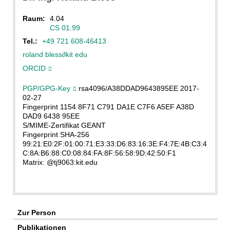
Raum:
4.04
CS 01.99
Tel.:
+49 721 608-46413
roland bless
∂
kit edu
ORCID
PGP/GPG-Key
rsa4096/A38DDAD9643895EE 2017-
02-27
Fingerprint 1154 8F71 C791 DA1E C7F6 A5EF A38D
DAD9 6438 95EE
S/MIME-Zertifikat GEANT
Fingerprint SHA-256
99:21:E0:2F:01:00:71:E3:33:D6:83:16:3E:F4:7E:4B:C3:4
C:8A:B6:88:C0:08:84:FA:8F:56:58:9D:42:50:F1
Matrix: @tj9063:kit.edu
Zur Person
Publikationen